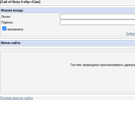
[
Call of Duty 4 eXp::Clan
]
Форма входа
Логин:
Пароль:
запомнить
Забыл
Меню сайта
Гостям запрещено просматривать данную 
Полная версия сайта