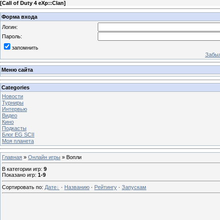
[
Call of Duty 4 eXp::Clan
]
Форма входа
Логин:
Пароль:
запомнить
Забыл
Меню сайта
Categories
Новости
Турниры
Интервью
Видео
Кино
Подкасты
Блог EG SCII
Моя планета
Главная
»
Онлайн игры
» Вопли
В категории игр
:
9
Показано игр
:
1-9
Сортировать по
:
Дате
·
Названию
·
Рейтингу
·
Запускам