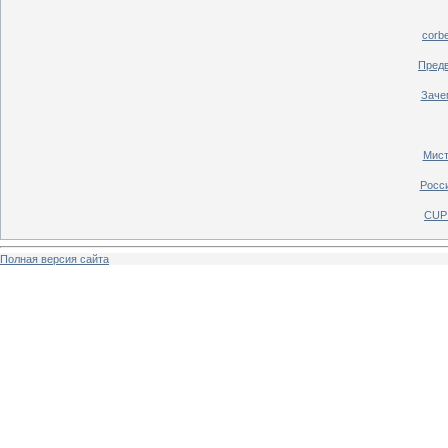
corb
Предв
Зачем
Мист
Росси
CUP 
Полная версия сайта