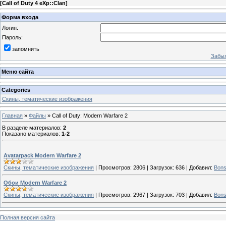
[
Call of Duty 4 eXp::Clan
]
Форма входа
Логин:
Пароль:
запомнить
Забыл
Меню сайта
Categories
Скины, тематические изображения
Главная
»
Файлы
» Call of Duty: Modern Warfare 2
В разделе материалов
:
2
Показано материалов
:
1-2
Avatarpack Modern Warfare 2
Скины, тематические изображения
|
Просмотров:
2806
|
Загрузок:
636
|
Добавил:
Bon
Обои Modern Warfare 2
Скины, тематические изображения
|
Просмотров:
2967
|
Загрузок:
703
|
Добавил:
Bon
Полная версия сайта