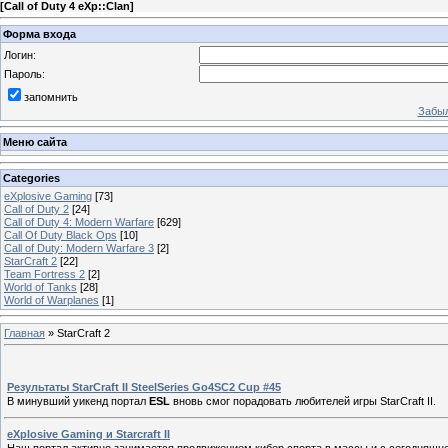
[
Call of Duty 4 eXp::Clan
]
Форма входа
Логин:
Пароль:
запомнить
Забыл
Меню сайта
Categories
eXplosive Gaming
[73]
Call of Duty 2
[24]
Call of Duty 4: Modern Warfare
[629]
Call Of Duty Black Ops
[10]
Call of Duty: Modern Warfare 3
[2]
StarCraft 2
[22]
Team Fortress 2
[2]
World of Tanks
[28]
World of Warplanes
[1]
Главная
»
StarCraft 2
Результаты StarCraft II SteelSeries Go4SC2 Cup #45
В минувший уикенд портал
ESL
вновь смог порадовать любителей игры StarCraft II.
eXplosive Gaming и Starcraft II
Наш портал активно занимается продвижением кибер спорта в массы и с сегодняшне