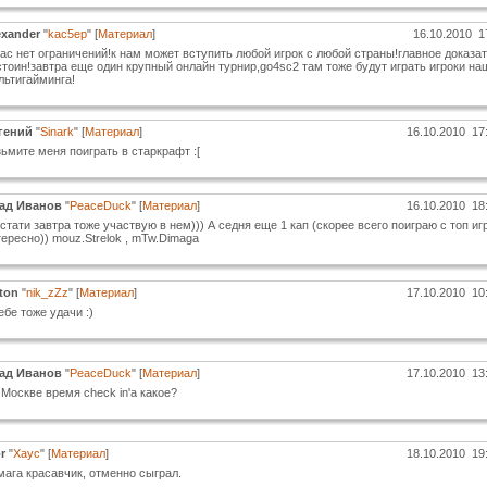
exander
"
kac5ep
" [
Материал
]
16.10.2010 1
ас нет ограничений!к нам может вступить любой игрок с любой страны!главное доказат
тоин!завтра еще один крупный онлайн турнир,go4sc2 там тоже будут играть игроки на
льтигайминга!
гений
"
Sinark
" [
Материал
]
16.10.2010 17
ьмите меня поиграть в старкрафт :[
ад Иванов
"
PeaceDuck
" [
Материал
]
16.10.2010 18
стати завтра тоже участвую в нем))) А седня еще 1 кап (скорее всего поиграю с топ иг
ересно)) mouz.Strelok , mTw.Dimaga
ton
"
nik_zZz
" [
Материал
]
17.10.2010 10
ебе тоже удачи :)
ад Иванов
"
PeaceDuck
" [
Материал
]
17.10.2010 13
Москве время cheсk in'а какое?
r
"
Xayc
" [
Материал
]
18.10.2010 19
мага красавчик, отменно сыграл.