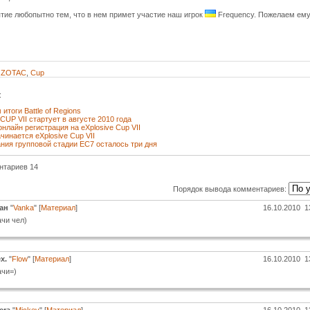
тие любопытно тем, что в нем примет участие наш игрок
Frequency. Пожелаем ему
,
ZOTAC
,
Cup
:
итоги Battle of Regions
 CUP VII стартует в августе 2010 года
нлайн регистрация на eXplosive Cup VII
чинается eXplosive Cup VII
ния групповой стадии EC7 осталось три дня
нтариев 14
Порядок вывода комментариев:
ан
"
Vanka
" [
Материал
]
16.10.2010 1
чи чел)
x.
"
Flow
" [
Материал
]
16.10.2010 1
ачи=)