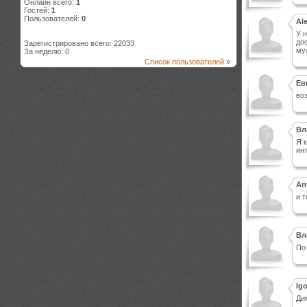
Онлайн всего:
1
Гостей:
1
Пользователей:
0
Al
У н
дос
Зарегистрировано всего: 22033
му
За неделю: 0
Список пользователей
»
Ев
воз
Вл
Я к
инт
An
и т
Вл
По 
Igo
Ди