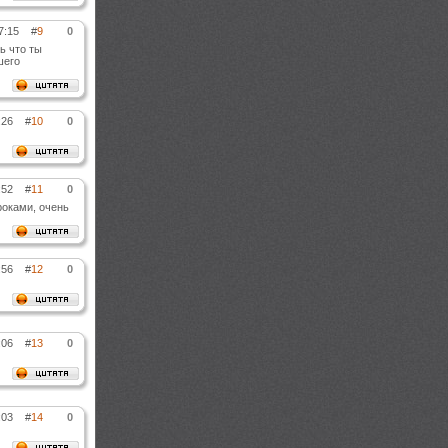
7:15
#
9
0
ь что ты
шего
:26
#
10
0
:52
#
11
0
роками, очень
:56
#
12
0
:06
#
13
0
:03
#
14
0