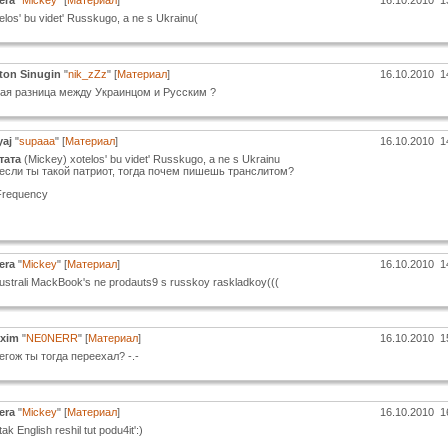
era
"
Mickey
" [
Материал
]
16.10.2010 1
elos' bu videt' Russkugo, a ne s Ukrainu(
ton Sinugin
"
nik_zZz
" [
Материал
]
16.10.2010 1
кая разница между Украинцом и Русским ?
yaj
"
supaaa
" [
Материал
]
16.10.2010 1
тата
(Mickey) xotelos' bu videt' Russkugo, a ne s Ukrainu
 если ты такой патриот, тогда почем пишешь транслитом?
Frequency
era
"
Mickey
" [
Материал
]
16.10.2010 1
ustrali MackBook's ne prodauts9 s russkoy raskladkoy(((
xim
"
NE0NERR
" [
Материал
]
16.10.2010 1
егож ты тогда переехал? -.-
era
"
Mickey
" [
Материал
]
16.10.2010 1
tak English reshil tut podu4it':)