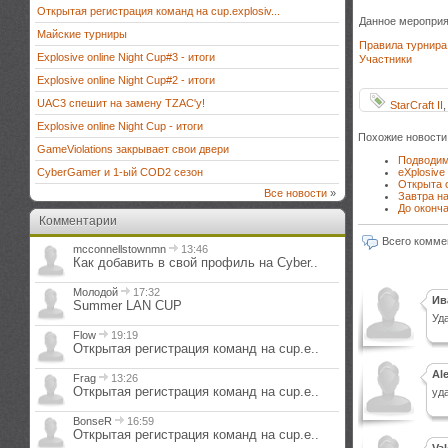
Открытая регистрация команд на cup.explosiv...
Данное мероприя
Майские турниры
Правила турнира
Explosive online Night Cup#3 - итоги
Участники
Explosive online Night Cup#2 - итоги
UAC3 спешит на замену TZAC'y!
StarCraft II
Explosive online Night Cup - итоги
Похожие новости
GameViolations закрывает свои двери
Подводим 
eXplosive
CyberGamer и 1-ый COD2 сезон
Открыта о
Все новости
»
Завтра на
До оконча
Комментарии
Всего комме
mcconnellstownmn
13:46
Как добавить в свой профиль на Cyber..
Молодой
17:32
Ив
Summer LAN CUP
Уда
Flow
19:19
Открытая регистрация команд на cup.e..
Ale
Frag
13:26
Открытая регистрация команд на cup.e..
уд
BonseR
16:59
Открытая регистрация команд на cup.e..