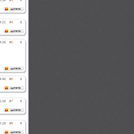
3:38
#
3
0
4:21
#
4
0
4:26
#
5
0
4:46
#
6
0
5:18
#
7
0
6:18
#
8
0