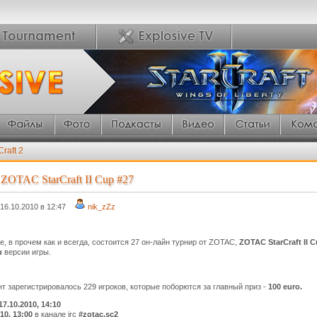
Craft 2
ZOTAC StarCraft II Cup #27
16.10.2010 в 12:47
nik_zZz
е, в прочем как и всегда, состоится 27 он-лайн турнир от ZOTAC,
ZOTAC StarCraft II 
u
версии игры.
 зарегистрировалось 229 игроков, которые поборются за главный приз -
100 euro.
17.10.2010, 14:10
010, 13:00
в канале irc
#zotac.sc2