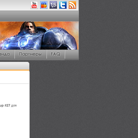
Cup #27
для