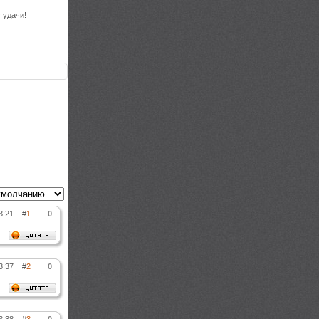
 удачи!
3:21
#
1
0
3:37
#
2
0