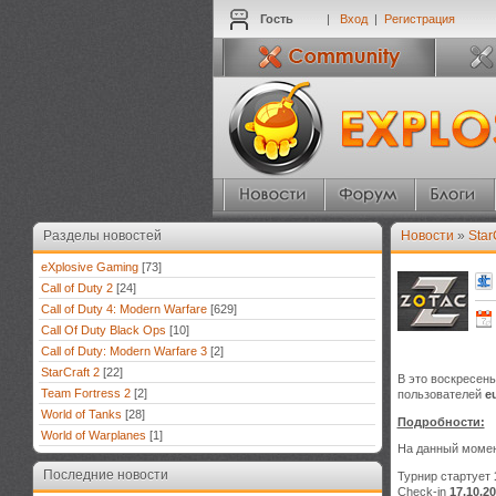
Гость
|
Вход
|
Регистрация
Разделы новостей
Новости
»
Star
eXplosive Gaming
[73]
Call of Duty 2
[24]
Call of Duty 4: Modern Warfare
[629]
Call Of Duty Black Ops
[10]
Call of Duty: Modern Warfare 3
[2]
StarCraft 2
[22]
В это воскресень
Team Fortress 2
[2]
пользователей
e
World of Tanks
[28]
Подробности:
World of Warplanes
[1]
На данный момент
Последние новости
Турнир стартует
Check-in
17.10.2