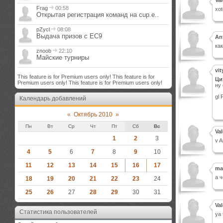
Val
Frag
00:58
xot
Открытая регистрация команд на cup.e..
pZycl
08:08
Выдача призов с EC9
An
ка
znoob
22:10
Майские турниры
vit
This feature is for Premium users only!
This feature is for
Ци
Premium users only!
This feature is for Premium users only!
ну
gl 
Календарь добавлений
«
Октябрь 2010
»
Пн
Вт
Ср
Чт
Пт
Сб
Вс
Val
1
2
3
v A
4
5
6
7
8
9
10
11
12
13
14
15
16
17
ma
а ч
18
19
20
21
22
23
24
25
26
27
28
29
30
31
Val
Статистика пользователей
ya 