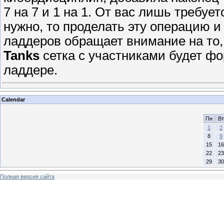
7 на 7 и 1 на 1. От вас лишь требуе
нужно, то проделать эту операцию 
ладдеров обращает внимание на то,
Tanks
сетка с участниками будет фо
ладдере.
Calendar
Пн
Вт
1
2
8
9
15
16
22
23
29
30
Полная версия сайта