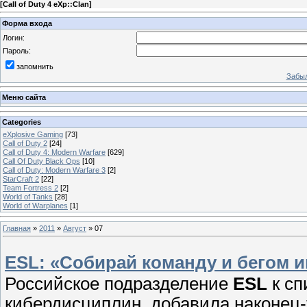
[
Call of Duty 4 eXp::Clan
]
Форма входа
Логин:
Пароль:
запомнить
Забыл
Меню сайта
Categories
eXplosive Gaming
[73]
Call of Duty 2
[24]
Call of Duty 4: Modern Warfare
[629]
Call Of Duty Black Ops
[10]
Call of Duty: Modern Warfare 3
[2]
StarCraft 2
[22]
Team Fortress 2
[2]
World of Tanks
[28]
World of Warplanes
[1]
Главная
»
2011
»
Август
»
07
ESL: «Собирай команду и бегом и
Российское подразделение
ESL
к сп
кибердисциплин, добавила наконец