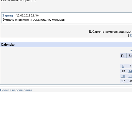
Всего комментариев
:
1
1
gang
(12.02.2012 22:40)
Эмпаир опытного игрока нашли, молодцы.
Добавлять комментарии могу
[
Р
Calendar
Пн
Вт
6
7
13
14
20
21
27
28
Полная версия сайта