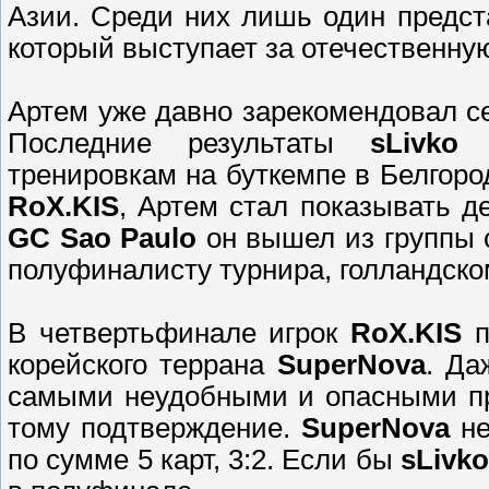
Азии. Среди них лишь один предс
который выступает за отечественну
Артем уже давно зарекомендовал се
Последние результаты
sLivko
в
тренировкам на буткемпе в Белгород
RoX.KIS
, Артем стал показывать д
GC Sao Paulo
он вышел из группы 
полуфиналисту турнира, голландско
В четвертьфинале игрок
RoX.KIS
п
корейского террана
SuperNova
. Да
самыми неудобными и опасными п
тому подтверждение.
SuperNova
не
по сумме 5 карт, 3:2. Если бы
sLivko