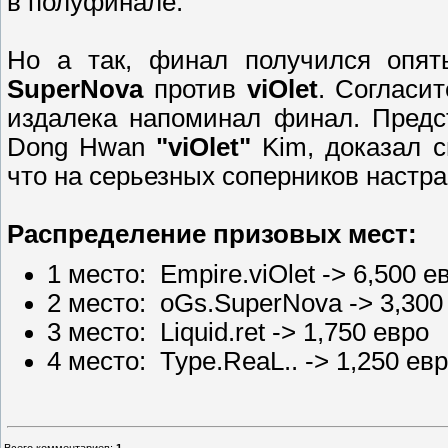
в полуфинале.
Но а так, финал получился опять
SuperNova
против
viOlet
. Согласи
издалека напоминал финал. Предс
Dong Hwan
"viOlet"
Kim, доказал с
что на серьезных соперников настра
Распределение призовых мест:
1 место:
Empire.viOlet -> 6,500 е
2 место:
oGs.SuperNova -> 3,300
3 место:
Liquid.ret -> 1,750 евро
4 место:
Type.ReaL.. -> 1,250 ев