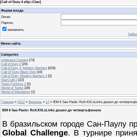
[
Call of Duty 4 eXp::Clan
]
Форма входа
Логин:
Пароль:
запомнить
Забыл
Меню сайта
Categories
eXplosive Gaming
[73]
Call of Duty 2
[24]
Call of Duty 4: Modern Warfare
[629]
Call Of Duty Black Ops
[10]
Call of Duty: Modern Warfare 3
[2]
StarCraft 2
[22]
Team Fortress 2
[2]
World of Tanks
[28]
World of Warplanes
[1]
Главная
»
2012
»
Февраль
»
12
» IEM 6 Sao Paulo: RoX.KIS.sLivko дошел до четвертьф
IEM 6 Sao Paulo: RoX.KIS.sLivko дошел до четвертьфинала
В бразильском городе Сан-Паулу 
Global Challenge
. В турнире прин