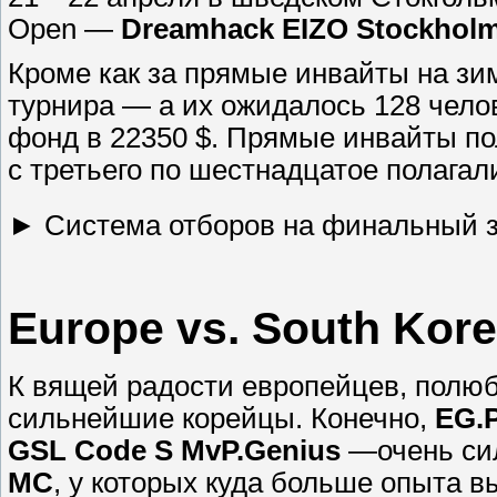
Open —
Dreamhack EIZO Stockhol
Кроме как за прямые инвайты на зи
турнира — а их ожидалось 128 чело
фонд в 22350 $. Прямые инвайты п
с третьего по шестнадцатое полагал
► Система отборов на финальный 
Europe vs. South Korea, 
К вящей радости европейцев, полю
сильнейшие корейцы. Конечно,
EG.
GSL Code S MvP.Genius
—очень сил
MC
, у которых куда больше опыта в