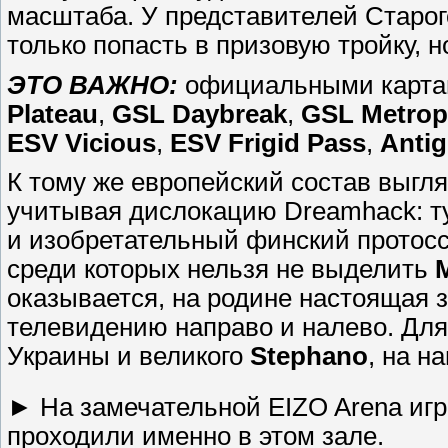
масштаба. У представителей Старог
только попасть в призовую тройку, н
ЭТО ВАЖНО:
официальными карта
Plateau
,
GSL Daybreak
,
GSL Metrop
ESV Vicious
,
ESV Frigid Pass
,
Antig
К тому же европейский состав выгля
учитывая дислокацию Dreamhack: ту
и изобретательный финский протос
среди которых нельзя не выделить
оказывается, на родине настоящая 
телевидению направо и налево. Для
Украины и великого
Stephano
, на н
► На замечательной EIZO Arena иг
проходили именно в этом зале.