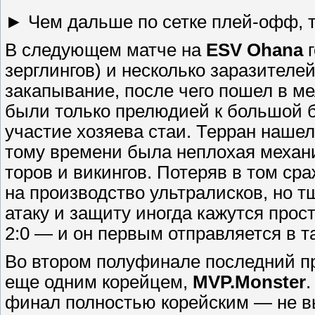
► Чем дальше по сетке плей-офф, 
В следующем матче на
ESV Ohana
г
зерглингов) и несколько заразителе
закапывание, после чего пошел в ме
были только прелюдией к большой б
участие хозяева стаи. Терран нашел
тому времени была неплохая механи
торов и викингов. Потеряв в том ср
на производство ультралисков, но 
атаку и защиту иногда кажутся про
2:0 — и он первым отправляется в 
Во втором полуфинале последний 
еще одним корейцем,
MVP.Monster
.
финал полностью корейским — не вы