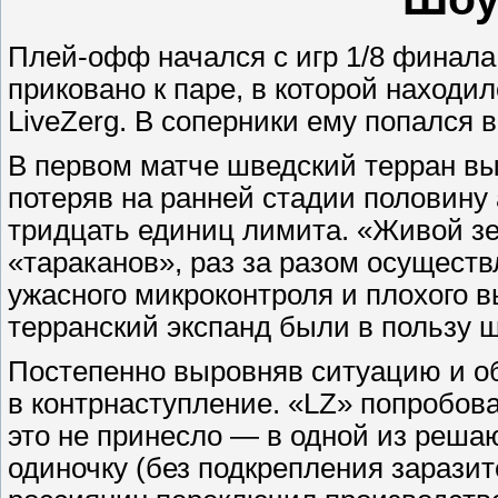
Плей-офф начался с игр 1/8 финал
приковано к паре, в которой наход
LiveZerg. В соперники ему попался
В первом матче шведский терран вы
потеряв на ранней стадии половину 
тридцать единиц лимита. «Живой зе
«тараканов», раз за разом осуществ
ужасного микроконтроля и плохого 
терранский экспанд были в пользу 
Постепенно выровняв ситуацию и о
в контрнаступление. «LZ» попробова
это не принесло — в одной из решаю
одиночку (без подкрепления зарази