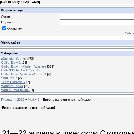
[
Call of Duty 4 eXp::Clan
]
Форма входа
Логин:
Пароль:
запомнить
Забыл
Меню сайта
Categories
eXplosive Gaming
[73]
Call of Duty 2
[24]
Call of Duty 4: Modern Warfare
[629]
Call Of Duty Black Ops
[10]
Call of Duty: Modern Warfare 3
[2]
StarCraft 2
[22]
Team Fortress 2
[2]
World of Tanks
[28]
World of Warplanes
[1]
Главная
»
2012
»
Май
»
1
» Европа наносит ответный удар!
Европа наносит ответный удар!
21—22 апреля в шведском Стокголь