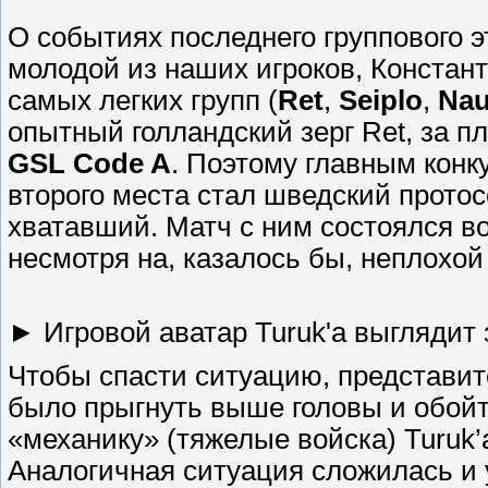
О событиях последнего группового 
молодой из наших игроков, Констант
самых легких групп (
Ret
,
Seiplo
,
Nau
опытный голландский зерг Ret, за п
GSL Code A
. Поэтому главным конк
второго места стал шведский протосс
хватавший. Матч с ним состоялся во 
несмотря на, казалось бы, неплохой
► Игровой аватар Turuk'a выглядит 
Чтобы спасти ситуацию, представите
было прыгнуть выше головы и обойти
«механику» (тяжелые войска) Turuk’a
Аналогичная ситуация сложилась и у