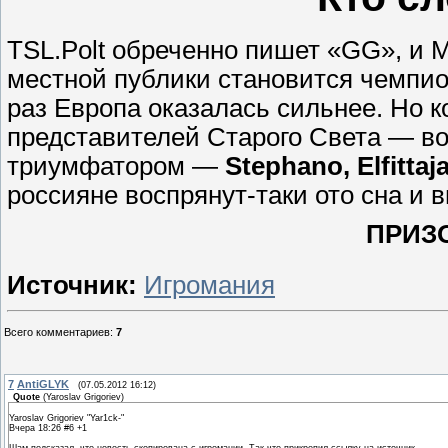
TSL.Polt обреченно пишет «GG», и 
местной публики становится чемпио
раз Европа оказалась сильнее. Но к
представителей Старого Света — вот
триумфатором —
Stephano,
Elfittaj
россияне воспрянут-таки ото сна и
ПРИЗ
Источник:
Игромания
Всего комментариев
:
7
7
AntiGLYK
(07.05.2012 16:12)
Quote
(
Yaroslav Grigoriev
)
Yaroslav Grigoriev "Yar1ck-"
Вчера 18:26 #6 +1