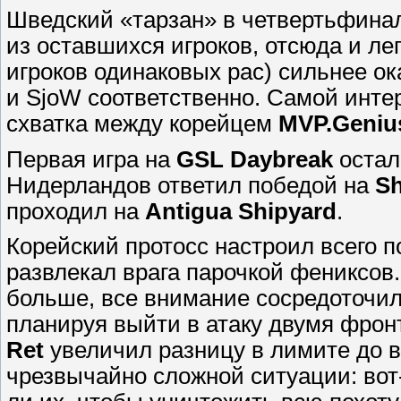
Шведский «тарзан» в четвертьфина
из оставшихся игроков, отсюда и ле
игроков одинаковых рас) сильнее о
и SjoW соответственно. Самой инте
схватка между корейцем
MVP.Geniu
Первая игра на
GSL Daybreak
остал
Нидерландов ответил победой на
Sh
проходил на
Antigua Shipyard
.
Корейский протосс настроил всего п
развлекал врага парочкой фениксов.
больше, все внимание сосредоточил
планируя выйти в атаку двумя фрон
Ret
увеличил разницу в лимите до в
чрезвычайно сложной ситуации: вот-