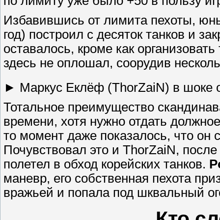
по лимиту уже было +50 в пользу и
Избавившись от лимита пехоты, юны
год) построил с десяток танков и за
оставалось, кроме как организовать 
здесь не оплошал, соорудив несколь
► Маркус Еклёф (ThorZaiN) в шоке о
Тотальное преимущество скандинава
времени, хотя нужно отдать должное и
то момент даже показалось, что он 
Почувствовал это и ThorZaiN, после
полетел в обход корейских танков.
P
маневр, его собственная пехота при
вражьей и попала под шквальный ого
Кто с