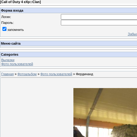
[
Call of Duty 4 eXp::Clan
]
Форма входа
Логин:
Пароль:
запомнить
Забыл
Меню сайта
Categories
Вылазки
Фото пользователей
Главная
»
Фотоальбом
»
Фото пользователей
» Фердинанд