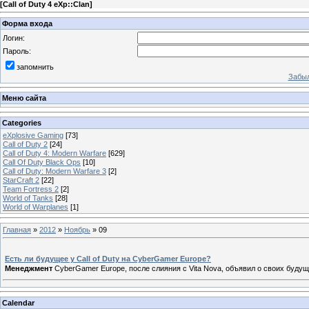
[
Call of Duty 4 eXp::Clan
]
Форма входа
Логин:
Пароль:
запомнить
Забыл
Меню сайта
Categories
eXplosive Gaming
[73]
Call of Duty 2
[24]
Call of Duty 4: Modern Warfare
[629]
Call Of Duty Black Ops
[10]
Call of Duty: Modern Warfare 3
[2]
StarCraft 2
[22]
Team Fortress 2
[2]
World of Tanks
[28]
World of Warplanes
[1]
Главная
»
2012
»
Ноябрь
»
09
Есть ли будущее у Call of Duty на CyberGamer Europe?
Менеджмент
CyberGamer Europe, после слияния с Vita Nova, объявил о своих будущ
Calendar