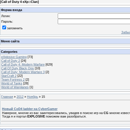
[
Call of Duty 4 eXp::Clan
]
Форма входа
Логин:
Пароль:
запомнить
Забыл
Меню сайта
Categories
eXplosive Gaming
[73]
Call of Duty 2
[24]
Call of Duty 4: Modern Warfare
[629]
Call Of Duty Black Ops
[10]
Call of Duty: Modern Warfare 3
[2]
StarCraft 2
[22]
Team Fortress 2
[2]
World of Tanks
[28]
World of Warplanes
[1]
Главная
»
2012
»
Ноябрь
»
15
Новый CoD4 ladder на CyberGamer
Наверное, многие из вас заинтересовались, увидев в поиске игр на
CG
многие извест
Тогда я и портал
EXPLOSIVE
поможем вам разобраться.